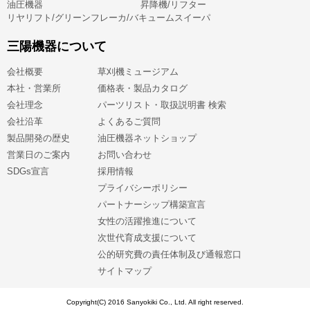
油圧機器
昇降機/リフター
リヤリフト/グリーンフレーカ/バキュームスイーパ
三陽機器について
会社概要
草刈機ミュージアム
本社・営業所
価格表・製品カタログ
会社理念
パーツリスト・取扱説明書 検索
会社沿革
よくあるご質問
製品開発の歴史
油圧機器ネットショップ
営業日のご案内
お問い合わせ
SDGs宣言
採用情報
プライバシーポリシー
パートナーシップ構築宣言
女性の活躍推進について
次世代育成支援について
公的研究費の責任体制及び通報窓口
サイトマップ
Copyright(C) 2016 Sanyokiki Co., Ltd. All right reserved.