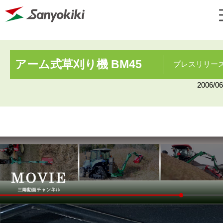
アーム式草刈り機 BM45
プレスリリー
2006/06