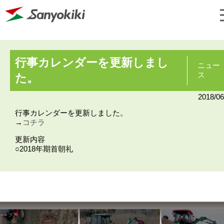
行事カレンダーを更新しまし
ニュー
ス
た。
2018/06
行事カレンダーを更新しました。
→
コチラ
更新内容
○2018年期首朝礼