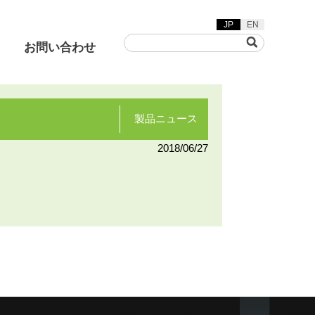
JP
EN
お問い合わせ
製品ニュース
2018/06/27
草刈機
着脱動画
ヤリフト/グリーンフレー
カ/バキュームスイーパ