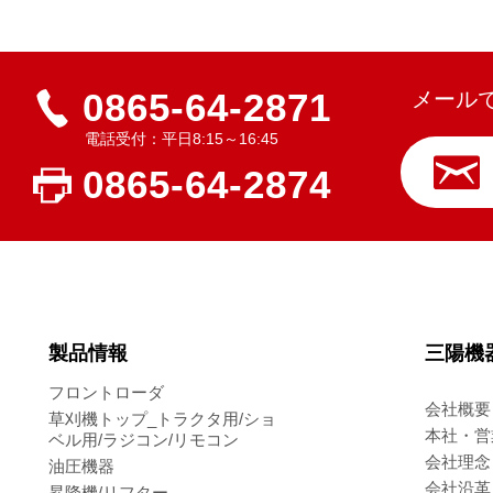
0865-64-2871
メール
電話受付：平日8:15～16:45
0865-64-2874
製品情報
三陽機
フロントローダ
会社概要
草刈機トップ_トラクタ用/ショ
本社・営
ベル用/ラジコン/リモコン
会社理念
油圧機器
会社沿革
昇降機/リフター