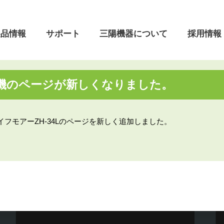
製品情報
サポート
三陽機器について
採用情報
機のページが新しくなりました。
ついて
フロントローダ
よくあるご質問
本社・営業所
会社理念
着脱動画
フモアーZH-34Lのページを新しく追加しました。
製品開発の歴史
営業日のご案内
油圧機器・制御システム
昇降機
リ