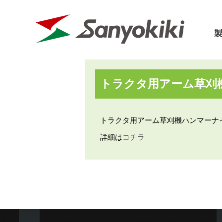
トラクタ用アーム草刈
三陽機器に
パーツリスト
カタログ
会社概要
取扱説明書
価格表
トラクタ用アーム草刈機ハンマーナイ
会社沿革
詳細は
コチラ
フロントローダ
草刈機
SDGs宣言