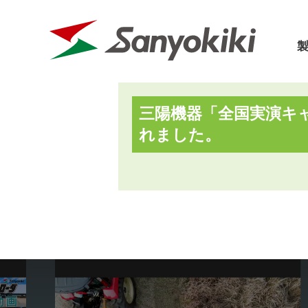
三陽機器「全国実演キ
三陽機器に
れました。
パーツリスト
カタログ
会社概要
取扱説明書
価格表
会社沿革
フロントローダ
草刈機
SDGs宣言