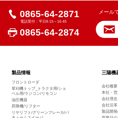
0865-64-2871
メール
電話受付：平日8:15～16:45
0865-64-2874
製品情報
三陽機
フロントローダ
会社概要
草刈機トップ_トラクタ用/ショ
本社・営
ベル用/ラジコン/リモコン
会社理念
油圧機器
会社沿革
昇降機/リフター
製品開発
リヤリフト/グリーンフレーカ/バ
キュームスイーパ
営業日の