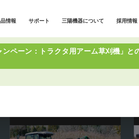
製品情報
サポート
三陽機器について
採用情報
ャンペーン：トラクタ用アーム草刈機」と
ついて
フロントローダ
よくあるご質問
本社・営業所
会社理念
着脱動画
製品開発の歴史
営業日のご案内
油圧機器・制御システム
昇降機
リ