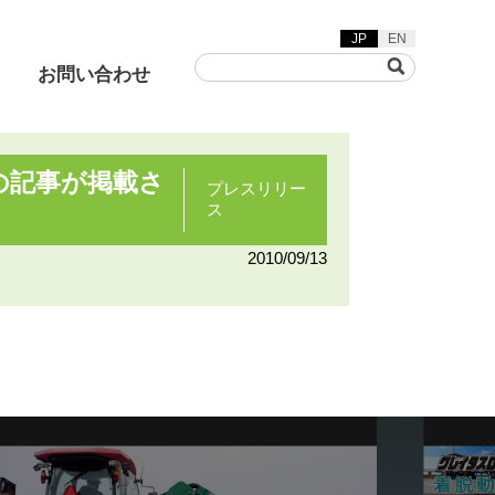
JP
EN
お問い合わせ
の記事が掲載さ
プレスリリー
ス
草刈機
着脱動画
2010/09/13
ヤリフト/グリーンフレー
カ/バキュームスイーパ