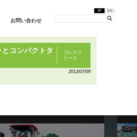
JP
EN
お問い合わせ
ラとコンパクトタ
プレスリ
リース
草刈機
着脱動画
2012/07/09
ヤリフト/グリーンフレー
カ/バキュームスイーパ