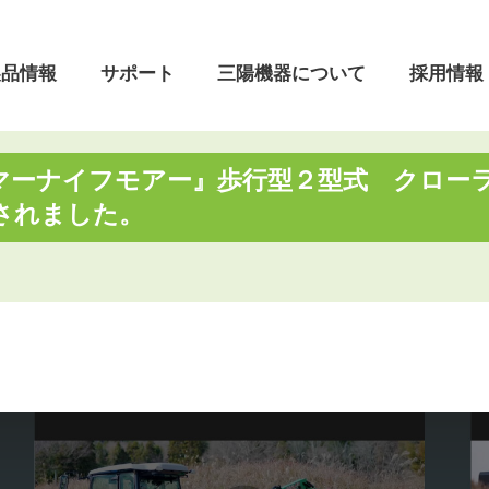
製品情報
サポート
三陽機器について
採用情報
マーナイフモアー』歩行型２型式 クロー
ついて
されました。
フロントローダ
よくあるご質問
本社・営業所
会社理念
着脱動画
製品開発の歴史
営業日のご案内
油圧機器・制御システム
昇降機
リ