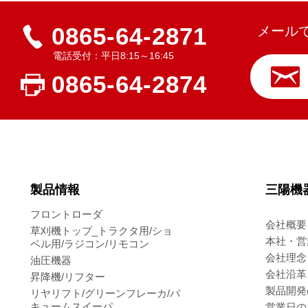
0865-64-2871
メール
電話受付：平日8:15～16:45
0865-64-2874
製品情報
三陽機
フロントローダ
会社概要
草刈機トップ_トラクタ用/ショ
本社・営
ベル用/ラジコン/リモコン
会社理念
油圧機器
会社沿革
昇降機/リフター
製品開発
リヤリフト/グリーンフレーカ/バ
キュームスイーパ
営業日の