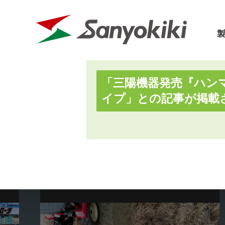
「三陽機器発売『ハン
三陽機器に
イプ」との記事が掲載
パーツリスト
カタログ
会社概要
取扱説明書
価格表
会社沿革
フロントローダ
草刈機
SDGs宣言