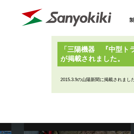
「三陽機器 『中型ト
三陽機器に
が掲載されました。
パーツリスト
カタログ
会社概要
取扱説明書
価格表
会社沿革
2015.3.9の山陽新聞に掲載されまし
フロントローダ
草刈機
SDGs宣言