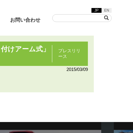
JP
EN
お問い合わせ
り付けアーム式」
プレスリリ
ース
草刈機
着脱動画
2015/03/09
ヤリフト/グリーンフレー
カ/バキュームスイーパ