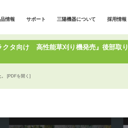
製品情報
サポート
三陽機器について
採用情報
ラクタ向け 高性能草刈り機発売』後部取
ついて
フロントローダ
よくあるご質問
本社・営業所
会社理念
着脱動画
製品開発の歴史
営業日のご案内
た。
[PDFを開く]
油圧機器・制御システム
昇降機
リ