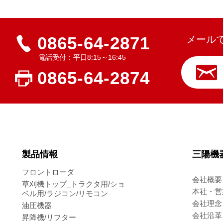
0865-64-2871
メール
電話受付：平日8:15～16:45
0865-64-2874
製品情報
三陽機
フロントローダ
会社概要
草刈機トップ_トラクタ用/ショ
本社・営
ベル用/ラジコン/リモコン
会社理念
油圧機器
会社沿革
昇降機/リフター