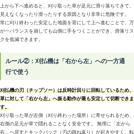
上から下へ進めると、刈り取った草が足元に滑り落ちてきて、
見えなくなったり滑ったりする原因となり非常に危険です。
常に刈り終わった安定した地面を背にして上へ進むことで、万
が一バランスを崩しても山側に手をつくことができ、滑落リス
クを低減できます。
ルール②：刈払機は「右から左」への一方通
行で使う
刈払機の刃（チップソー）は反時計回りに回転しているため、
草に対して「右から左」へ振る動作が最も安定して切断できま
す。
刈り取った草が左側（刈り終わった場所）に寄せられるため、
右側の足元が草で隠れることなく安全です。 無理に「左から
右」へ戻すとキックバック（刃の跳ね返り）が起きやすく、転