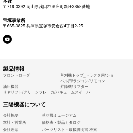
本社
〒719-0392
岡山県浅口郡里庄町新庄3858番地
宝塚事業所
〒665-0825
兵庫県宝塚市安倉西4丁目2-25
製品情報
フロントローダ
草刈機トップ_トラクタ用/ショ
ベル用/ラジコン/リモコン
油圧機器
昇降機/リフター
リヤリフト/グリーンフレーカ/バキュームスイーパ
三陽機器について
会社概要
草刈機ミュージアム
本社・営業所
価格表・製品カタログ
会社理念
パーツリスト・取扱説明書 検索