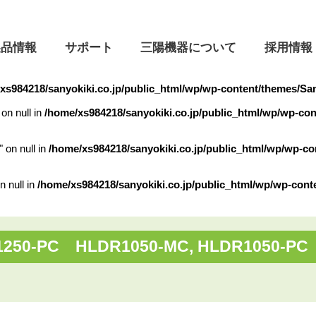
製品情報
サポート
三陽機器について
採用情報
xs984218/sanyokiki.co.jp/public_html/wp/wp-content/themes/Sa
on null in
/home/xs984218/sanyokiki.co.jp/public_html/wp/wp-co
ついて
" on null in
/home/xs984218/sanyokiki.co.jp/public_html/wp/wp-c
フロントローダ
よくあるご質問
本社・営業所
会社理念
着脱動画
n null in
/home/xs984218/sanyokiki.co.jp/public_html/wp/wp-cont
製品開発の歴史
営業日のご案内
油圧機器・制御システム
昇降機
リ
1250-PC HLDR1050-MC, HLDR1050-PC