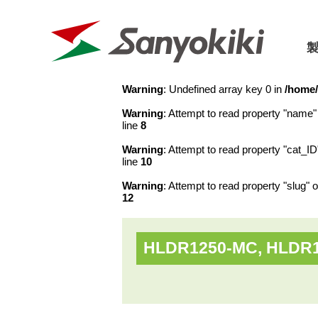
Warning
: Undefined array key 0 in
/home/
Warning
: Attempt to read property "name" 
三陽機器に
line
8
Warning
: Attempt to read property "cat_ID
パーツリスト
カタログ
line
10
会社概要
取扱説明書
価格表
Warning
: Attempt to read property "slug" o
会社沿革
12
フロントローダ
草刈機
SDGs宣言
HLDR1250-MC, HLDR