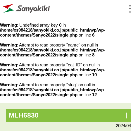
Warning
: Undefined array key 0 in
/home/xs984218/sanyokiki.co.jp/public_html/wp/wp-
content/themes/Sanyo2022/single.php
on line
6
Warning
: Attempt to read property "name" on null in
/home/xs984218/sanyokiki.co.jp/public_html/wp/wp-
content/themes/Sanyo2022/single.php
on line
8
Warning
: Attempt to read property "cat_ID" on null in
/home/xs984218/sanyokiki.co.jp/public_html/wp/wp-
content/themes/Sanyo2022/single.php
on line
10
Warning
: Attempt to read property "slug" on null in
/home/xs984218/sanyokiki.co.jp/public_html/wp/wp-
content/themes/Sanyo2022/single.php
on line
12
MLH6830
2024/04