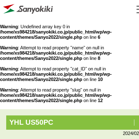
Warning
: Undefined array key 0 in
/home/xs984218/sanyokiki.co.jp/public_html/wp/wp-
content/themes/Sanyo2022/single.php
on line
6
Warning
: Attempt to read property "name" on null in
/home/xs984218/sanyokiki.co.jp/public_html/wp/wp-
content/themes/Sanyo2022/single.php
on line
8
Warning
: Attempt to read property "cat_ID" on null in
/home/xs984218/sanyokiki.co.jp/public_html/wp/wp-
content/themes/Sanyo2022/single.php
on line
10
Warning
: Attempt to read property "slug" on null in
/home/xs984218/sanyokiki.co.jp/public_html/wp/wp-
content/themes/Sanyo2022/single.php
on line
12
YHL US50PC
2024/02