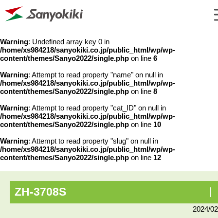
Warning
: Undefined array key 0 in
/home/xs984218/sanyokiki.co.jp/public_html/wp/wp-
content/themes/Sanyo2022/single.php
on line
6
Warning
: Attempt to read property "name" on null in
/home/xs984218/sanyokiki.co.jp/public_html/wp/wp-
content/themes/Sanyo2022/single.php
on line
8
Warning
: Attempt to read property "cat_ID" on null in
/home/xs984218/sanyokiki.co.jp/public_html/wp/wp-
content/themes/Sanyo2022/single.php
on line
10
Warning
: Attempt to read property "slug" on null in
/home/xs984218/sanyokiki.co.jp/public_html/wp/wp-
content/themes/Sanyo2022/single.php
on line
12
ZH-3708S
2024/02