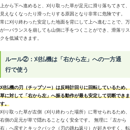
上から下へ進めると、刈り取った草が足元に滑り落ちてきて、
見えなくなったり滑ったりする原因となり非常に危険です。
常に刈り終わった安定した地面を背にして上へ進むことで、万
が一バランスを崩しても山側に手をつくことができ、滑落リス
クを低減できます。
ルール②：刈払機は「右から左」への一方通
行で使う
刈払機の刃（チップソー）は反時計回りに回転しているため、
草に対して「右から左」へ振る動作が最も安定して切断できま
す。
刈り取った草が左側（刈り終わった場所）に寄せられるため、
右側の足元が草で隠れることなく安全です。 無理に「左から
右」へ戻すとキックバック（刃の跳ね返り）が起きやすく、転