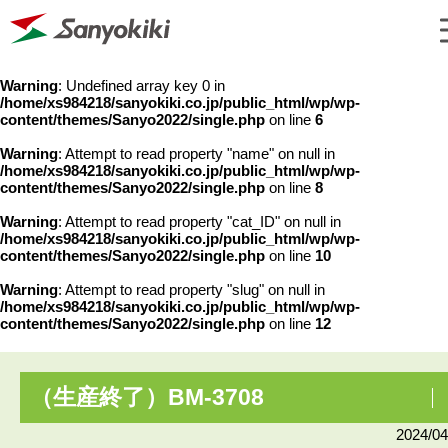
Warning
: Undefined array key 0 in
/home/xs984218/sanyokiki.co.jp/public_html/wp/wp-
content/themes/Sanyo2022/single.php
on line
6
Warning
: Attempt to read property "name" on null in
/home/xs984218/sanyokiki.co.jp/public_html/wp/wp-
content/themes/Sanyo2022/single.php
on line
8
Warning
: Attempt to read property "cat_ID" on null in
/home/xs984218/sanyokiki.co.jp/public_html/wp/wp-
content/themes/Sanyo2022/single.php
on line
10
Warning
: Attempt to read property "slug" on null in
/home/xs984218/sanyokiki.co.jp/public_html/wp/wp-
content/themes/Sanyo2022/single.php
on line
12
（生産終了）BM-3708
2024/04