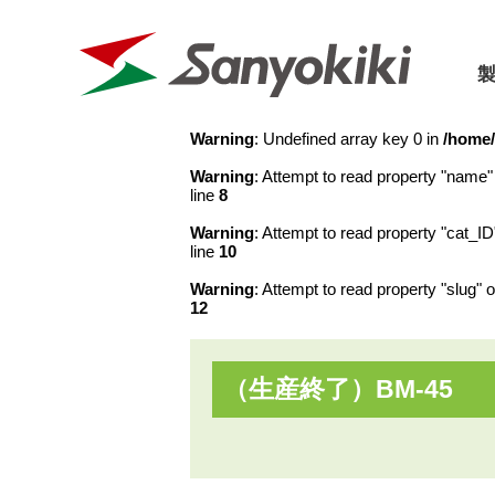
Warning
: Undefined array key 0 in
/home/
Warning
: Attempt to read property "name" 
三陽機器に
line
8
Warning
: Attempt to read property "cat_ID
パーツリスト
カタログ
line
10
会社概要
取扱説明書
価格表
Warning
: Attempt to read property "slug" o
会社沿革
12
フロントローダ
草刈機
SDGs宣言
（生産終了）BM-45