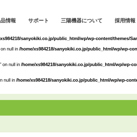
製品情報
サポート
三陽機器について
採用情報
xs984218/sanyokiki.co.jp/public_html/wp/wp-content/themes/Sa
on null in
/home/xs984218/sanyokiki.co.jp/public_html/wp/wp-co
ついて
" on null in
/home/xs984218/sanyokiki.co.jp/public_html/wp/wp-c
フロントローダ
よくあるご質問
本社・営業所
会社理念
着脱動画
n null in
/home/xs984218/sanyokiki.co.jp/public_html/wp/wp-cont
製品開発の歴史
営業日のご案内
油圧機器・制御システム
昇降機
リ