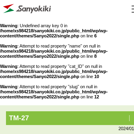
Warning
: Undefined array key 0 in
/home/xs984218/sanyokiki.co.jp/public_html/wp/wp-
content/themes/Sanyo2022/single.php
on line
6
Warning
: Attempt to read property "name" on null in
/home/xs984218/sanyokiki.co.jp/public_html/wp/wp-
content/themes/Sanyo2022/single.php
on line
8
Warning
: Attempt to read property "cat_ID" on null in
/home/xs984218/sanyokiki.co.jp/public_html/wp/wp-
content/themes/Sanyo2022/single.php
on line
10
Warning
: Attempt to read property "slug" on null in
/home/xs984218/sanyokiki.co.jp/public_html/wp/wp-
content/themes/Sanyo2022/single.php
on line
12
TM-27
2024/01