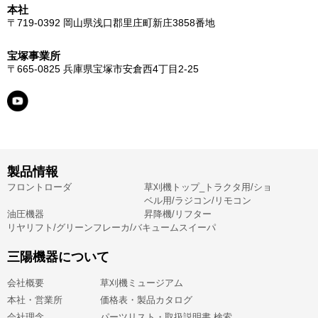
本社
〒719-0392
岡山県浅口郡里庄町新庄3858番地
宝塚事業所
〒665-0825
兵庫県宝塚市安倉西4丁目2-25
製品情報
フロントローダ
草刈機トップ_トラクタ用/ショ
ベル用/ラジコン/リモコン
油圧機器
昇降機/リフター
リヤリフト/グリーンフレーカ/バキュームスイーパ
三陽機器について
会社概要
草刈機ミュージアム
本社・営業所
価格表・製品カタログ
会社理念
パーツリスト・取扱説明書 検索