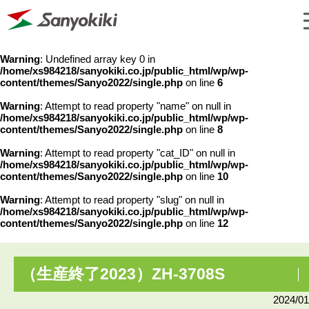
Warning
: Undefined array key 0 in
/home/xs984218/sanyokiki.co.jp/public_html/wp/wp-
content/themes/Sanyo2022/single.php
on line
6
Warning
: Attempt to read property "name" on null in
/home/xs984218/sanyokiki.co.jp/public_html/wp/wp-
content/themes/Sanyo2022/single.php
on line
8
Warning
: Attempt to read property "cat_ID" on null in
/home/xs984218/sanyokiki.co.jp/public_html/wp/wp-
content/themes/Sanyo2022/single.php
on line
10
Warning
: Attempt to read property "slug" on null in
/home/xs984218/sanyokiki.co.jp/public_html/wp/wp-
content/themes/Sanyo2022/single.php
on line
12
（生産終了2023）ZH-3708S
2024/01