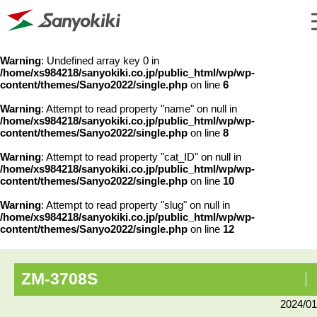
Warning
: Undefined array key 0 in
/home/xs984218/sanyokiki.co.jp/public_html/wp/wp-
content/themes/Sanyo2022/single.php
on line
6
Warning
: Attempt to read property "name" on null in
/home/xs984218/sanyokiki.co.jp/public_html/wp/wp-
content/themes/Sanyo2022/single.php
on line
8
Warning
: Attempt to read property "cat_ID" on null in
/home/xs984218/sanyokiki.co.jp/public_html/wp/wp-
content/themes/Sanyo2022/single.php
on line
10
Warning
: Attempt to read property "slug" on null in
/home/xs984218/sanyokiki.co.jp/public_html/wp/wp-
content/themes/Sanyo2022/single.php
on line
12
ZM-3708S
2024/01