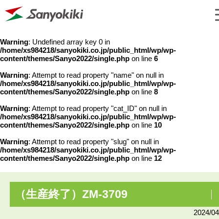
Warning
: Undefined array key 0 in
/home/xs984218/sanyokiki.co.jp/public_html/wp/wp-
content/themes/Sanyo2022/single.php
on line
6
Warning
: Attempt to read property "name" on null in
/home/xs984218/sanyokiki.co.jp/public_html/wp/wp-
content/themes/Sanyo2022/single.php
on line
8
Warning
: Attempt to read property "cat_ID" on null in
/home/xs984218/sanyokiki.co.jp/public_html/wp/wp-
content/themes/Sanyo2022/single.php
on line
10
Warning
: Attempt to read property "slug" on null in
/home/xs984218/sanyokiki.co.jp/public_html/wp/wp-
content/themes/Sanyo2022/single.php
on line
12
（生産終了）ZM-3709
2024/04