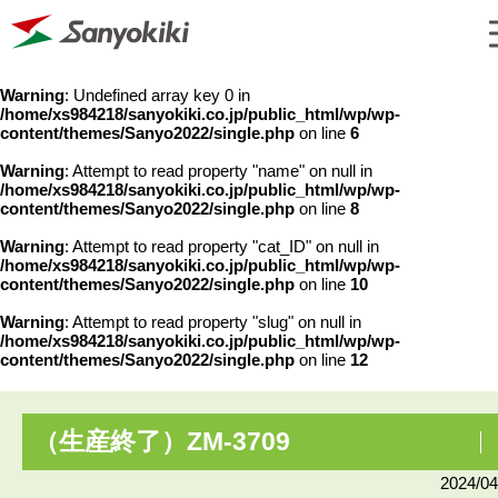
Warning
: Undefined array key 0 in
/home/xs984218/sanyokiki.co.jp/public_html/wp/wp-
content/themes/Sanyo2022/single.php
on line
6
Warning
: Attempt to read property "name" on null in
/home/xs984218/sanyokiki.co.jp/public_html/wp/wp-
content/themes/Sanyo2022/single.php
on line
8
Warning
: Attempt to read property "cat_ID" on null in
/home/xs984218/sanyokiki.co.jp/public_html/wp/wp-
content/themes/Sanyo2022/single.php
on line
10
Warning
: Attempt to read property "slug" on null in
/home/xs984218/sanyokiki.co.jp/public_html/wp/wp-
content/themes/Sanyo2022/single.php
on line
12
（生産終了）ZM-3709
2024/04