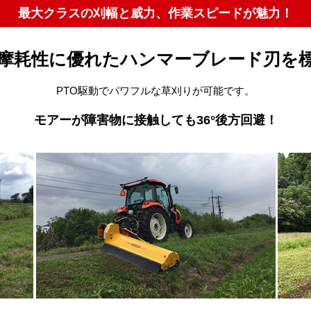
最大クラスの刈幅と威力、作業スピードが魅力！
摩耗性に優れたハンマーブレード刃を
PTO駆動でパワフルな草刈りが可能です。
モアーが障害物に接触しても36°後方回避！