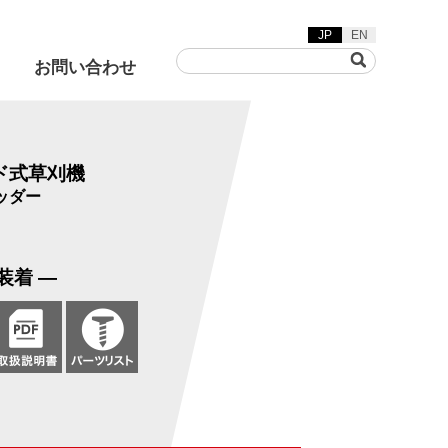
JP
EN
お問い合わせ
ド式草刈機
ッダー
草刈機
着脱動画
装着 ―
ヤリフト/グリーンフレー
カ/バキュームスイーパ