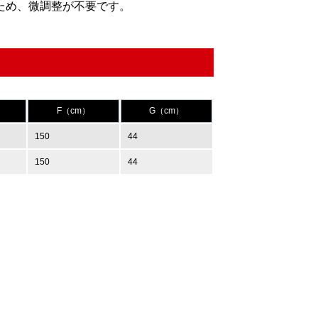
ため、微調整が不要です。
F（cm）
G（cm）
150
44
150
44