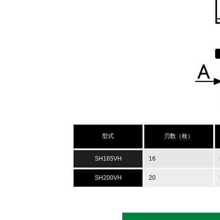
型式
刃数（枚）
SH165VH
16
SH200VH
20