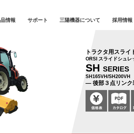
製品情報
サポート
三陽機器について
採用情報
ついて
トラクタ用スライ
ORSI スライドシュレ
フロントローダ
SH
よくあるご質問
SERIES
本社・営業所
会社理念
着脱動画
SH165VH/SH200VH
製品開発の歴史
営業日のご案内
― 後部３点リンク
油圧機器・制御システム
昇降機
リ