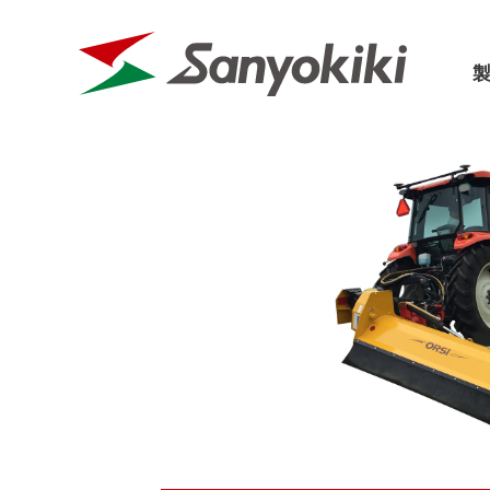
三陽機器に
パーツリスト
カタログ
会社概要
取扱説明書
価格表
会社沿革
フロントローダ
草刈機
SDGs宣言