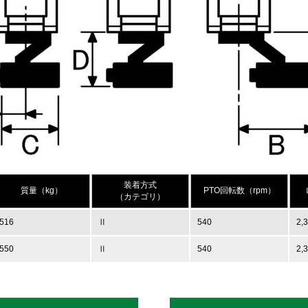
装着方式
質量（kg）
PTO回転数（rpm）
（カテゴリ）
516
Ⅱ
540
2,
550
Ⅱ
540
2,