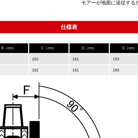
モアーが地面に追従する
仕様表
B（cm）
C（cm）
D（cm）
E（cm）
162
161
193
192
161
193