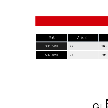
型式
A（cm）
SH165VH
27
265
SH200VH
27
295