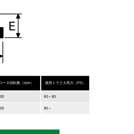
ロータ回転数（rpm）
適用トラクタ馬力（PS）
300
60～80
300
80～