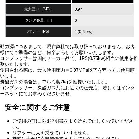
最大圧力 [MPa]
0.97
タンク容量 [L]
6
パワー [PS]
1 (0.75kw)
動力源につきまして、現在弊社では取り扱っておりません。お客
様にてご準備のほど、何卒よろしくお願いいたします。
コンプレッサーは国内メーカー品で、1PS(0.75kw)相当の使用を推
奨いたします。
使用される際は、最大使用圧力＝0.97MPa以下を守ってご使用願
います。
炭酸ガスの場合は、アルミ製7kgを推奨いたします。
コンプレッサー、炭酸ガス共にお近くの販売店、若しくはインタ
ーネットにてお求めくださいませ。
安全に関するご注意
ご使用の前に取扱説明書をよく読んで正しくお使いくださ
い。
リフターに人を乗せてはいけません。
機械は十分に点検整備するように心がけてください。