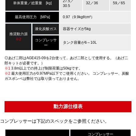
27.5／
単体重量／総重量 [kg]
32／36
59／65
30.5
最高使用圧力 [MPa]
0.97（9.9kgf/cm²）
液化炭酸ガス
容器サイズが5kg
推奨動力源
※2
コンプレッサ
タンク容量が6～10L
ー
◎あげ二郎はAGE415-09を2台使って、あげ二郎として使用する。（あげ二
郎キットが必要です。）
※1
3.8m以上での持上げ制限荷重は50kgです。
※2
最大使用圧力が0.97MPa以下でご使用ください。 コンプレッサー、炭酸
ガスボンベは弊社では取り扱っておりません。
動力源仕様表
コンプレッサーは下記のスペックをご参照ください。
コンプレッサー