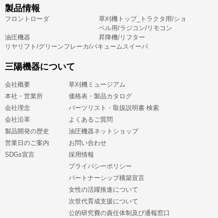
製品情報
フロントローダ
草刈機トップ_トラクタ用/ショ
ベル用/ラジコン/リモコン
油圧機器
昇降機/リフター
リヤリフト/グリーンフレーカ/バキュームスイーパ
三陽機器について
会社概要
草刈機ミュージアム
本社・営業所
価格表・製品カタログ
会社理念
パーツリスト・取扱説明書 検索
会社沿革
よくあるご質問
製品開発の歴史
油圧機器ネットショップ
営業日のご案内
お問い合わせ
SDGs宣言
採用情報
プライバシーポリシー
パートナーシップ構築宣言
女性の活躍推進について
次世代育成支援について
公的研究費の責任体制及び通報窓口