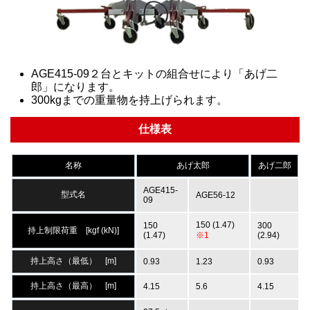
AGE415-09２台とキットの組合せにより「あげ二
郎」になります。
300kgまでの重量物を持上げられます。
仕様表
名称
あげ太郎
あげ二郎
AGE415-
型式名
AGE56-12
09
150 (1.47)
150
300
持上制限荷重 [kgf (kN)]
(1.47)
※1
(2.94)
持上高さ（最低） [m]
0.93
1.23
0.93
持上高さ（最高） [m]
4.15
5.6
4.15