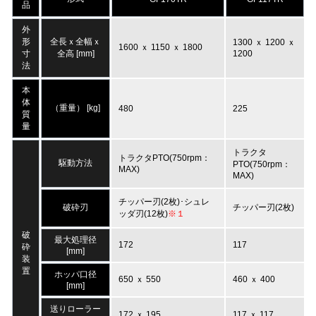
品
外
形
全長ｘ全幅ｘ
1300 ｘ 1200 ｘ
1600 ｘ 1150 ｘ 1800
寸
全高 [mm]
1200
法
本
体
（重量） [kg]
480
225
質
量
トラクタ
トラクタPTO(750rpm：
駆動方法
PTO(750rpm：
MAX)
MAX)
チッパー刃(2枚)･シュレ
破砕刃
チッパー刃(2枚)
ッダ刃(12枚)
※１
破
最大処理径
172
117
砕
[mm]
装
置
ホッパ口径
650 ｘ 550
460 ｘ 400
[mm]
送りローラー
172 ｘ 195
117 ｘ 117