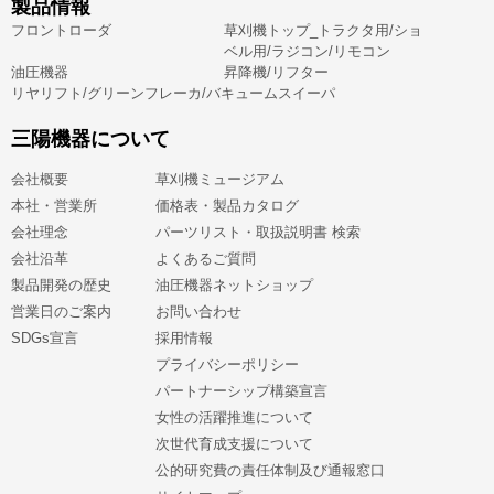
製品情報
フロントローダ
草刈機トップ_トラクタ用/ショ
ベル用/ラジコン/リモコン
油圧機器
昇降機/リフター
リヤリフト/グリーンフレーカ/バキュームスイーパ
三陽機器について
会社概要
草刈機ミュージアム
本社・営業所
価格表・製品カタログ
会社理念
パーツリスト・取扱説明書 検索
会社沿革
よくあるご質問
製品開発の歴史
油圧機器ネットショップ
営業日のご案内
お問い合わせ
SDGs宣言
採用情報
プライバシーポリシー
パートナーシップ構築宣言
女性の活躍推進について
次世代育成支援について
公的研究費の責任体制及び通報窓口