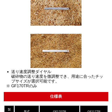
送り速度調整ダイヤル
破砕物の送り速度を微調整でき、用途に合ったチッ
プサイズが選択可能です。
GF170TRのみ
仕様表
製
形式
GF170TR
GF117TR