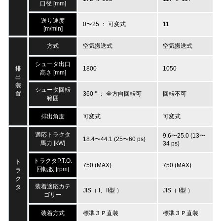
口径 [mm]
送り速度
0〜25 ： 可変式
11
[m/min]
方式
空気搬送式
空気搬送式
シュータ出口
排
1800
1050
高さ [mm]
出
装
シュータ回転
置
360 ° ： 全方向回転可
回転不可
範囲
排出角度
可変式
可変式
適応トラクタ
9.6〜25.0 (13〜
18.4〜44.1 (25〜60 ps)
馬力 [kW]
34 ps)
トラクタP.T.O.
ト
750 (MAX)
750 (MAX)
回転数 [rpm]
ラ
ク
装着適応カテ
タ
JIS（ I、II型 ）
JIS（ I型 ）
ゴリー
装着方式
標準３Ｐ直装
標準３Ｐ直装